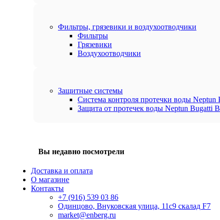
Фильтры, грязевики и воздухоотводчики
Фильтры
Грязевики
Воздухоотводчики
Защитные системы
Система контроля протечки воды Neptun P
Защита от протечек воды Neptun Bugatti B
Вы недавно посмотрели
Доставка и оплата
О магазине
Контакты
+7 (916) 539 03 86
Одинцово, Внуковская улица, 11с9 скалад F7
market@enberg.ru