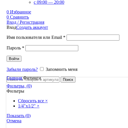
c 09:00 — 20:00
0
Избранное
0
Сравнить
Вход / Регистрация
Вход
Создать аккаунт
Имя пользователя или Email
*
Пароль
*
Войти
Забыли пароль?
Запомнить меня
Главная
Фитинги
Поиск
Фильтры, (0)
Фильтры
Сбросить все
×
1/4"х1/2"
×
Показать
(
0
)
Отмена