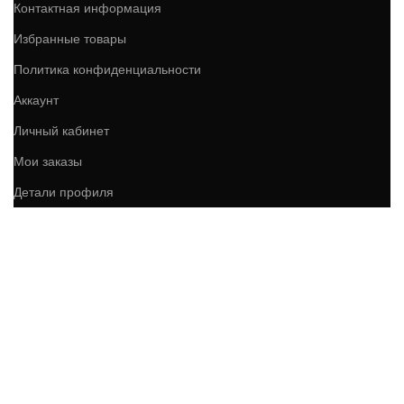
Контактная информация
Избранные товары
Политика конфиденциальности
Аккаунт
Личный кабинет
Мои заказы
Детали профиля
Мои адреса
Страница корзины
КОНТАКТЫ:
+7 (916) 539 03 86
market@enberg.ru
График работы:
Пн - Вс / 9:00 - 20:00