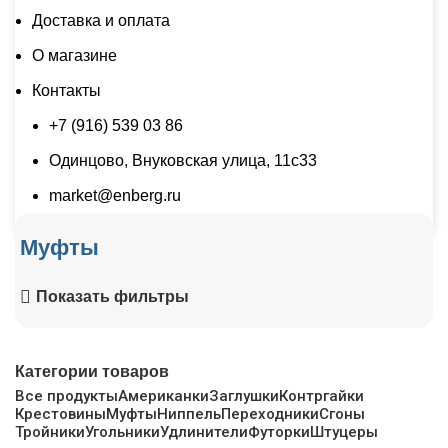
Доставка и оплата
О магазине
Контакты
+7 (916) 539 03 86
Одинцово, Внуковская улица, 11с33
market@enberg.ru
Муфты
Показать фильтры
Категории товаров
Все
продукты
Американки
Заглушки
Контргайки
Крестовины
Муфты
Ниппель
Переходники
Сгоны
Тройники
Угольники
Удлинители
Футорки
Штуцеры