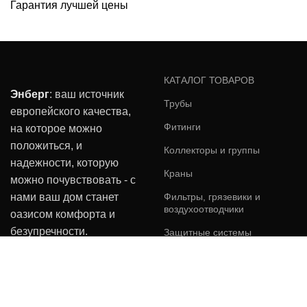
Гарантия лучшей цены
КАТАЛОГ ТОВАРОВ
Энберг
: ваш источник
Трубы
европейского качества,
Фитинги
на которое можно
положиться, и
Коллекторы и группы
надежности, которую
Краны
можно почувствовать - с
нами ваш дом станет
Фильтры, грязевики и
воздухоотводчики
оазисом комфорта и
безупречности.
Защитные системы
Энберг.ру
2023 Разработка сайта
"ЮВА" веб-дизайн студия.