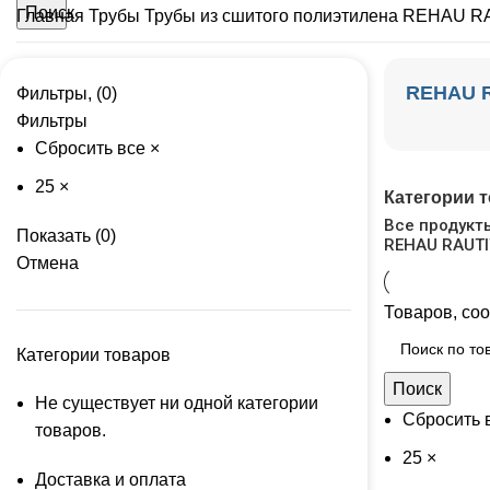
Поиск
Главная
Трубы
Трубы из сшитого полиэтилена
REHAU RA
REHAU R
Фильтры, (0)
Фильтры
Сбросить все
×
25
×
Категории 
Все
продукт
Показать
(
0
)
REHAU RAUTI
Отмена
Товаров, со
Категории товаров
Поиск
Не существует ни одной категории
Сбросить 
товаров.
25
×
Доставка и оплата