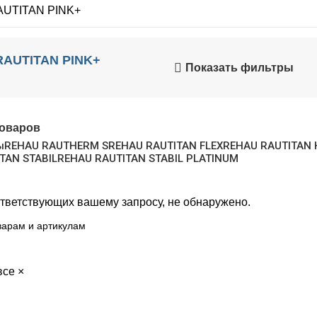
UTITAN PINK+
AUTITAN PINK+
Показать фильтры
товаров
ы
REHAU RAUTHERM S
REHAU RAUTITAN FLEX
REHAU RAUTITAN 
TAN STABIL
REHAU RAUTITAN STABIL PLATINUM
ответствующих вашему запросу, не обнаружено.
все
×