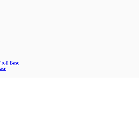
rofi Base
ase