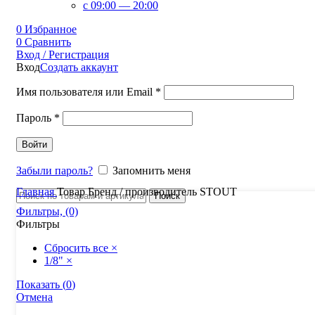
c 09:00 — 20:00
0
Избранное
0
Сравнить
Вход / Регистрация
Вход
Создать аккаунт
Имя пользователя или Email
*
Пароль
*
Войти
Забыли пароль?
Запомнить меня
Главная
Товар Бренд / производитель
STOUT
Поиск
Фильтры, (0)
Фильтры
Сбросить все
×
1/8"
×
Показать
(
0
)
Отмена