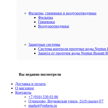
Фильтры, грязевики и воздухоотводчики
Фильтры
Грязевики
Воздухоотводчики
Защитные системы
Система контроля протечки воды Neptun P
Защита от протечек воды Neptun Bugatti B
Вы недавно посмотрели
Доставка и оплата
О магазине
Контакты
+7 (916) 539 03 86
Одинцово, Внуковская улица, 11с9 скалад F7
market@enberg.ru