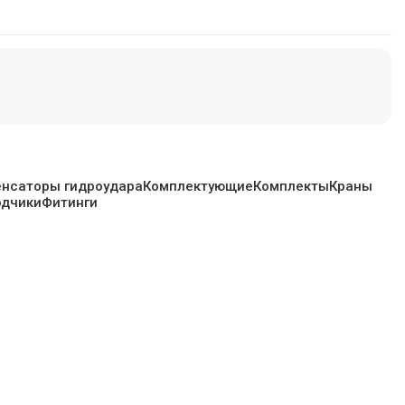
нсаторы гидроудара
Комплектующие
Комплекты
Краны
одчики
Фитинги