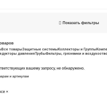
Показать фильтры
товаров
ы
Все товары
Защитные системы
Коллекторы и Группы
Компе
едукторы давления
Трубы
Фильтры, грязевики и воздухоотв
ответствующих вашему запросу, не обнаружено.
все
×