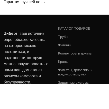
Гарантия лучшей цены
КАТАЛОГ ТОВАРОВ
Энберг
: ваш источник
Трубы
европейского качества,
Фитинги
на которое можно
положиться, и
Коллекторы и группы
надежности, которую
Краны
можно почувствовать - с
нами ваш дом станет
Фильтры, грязевики и
воздухоотводчики
оазисом комфорта и
безупречности.
Защитные системы
Энберг.ру
2023 Разработка сайта
"ЮВА" веб-дизайн студия.