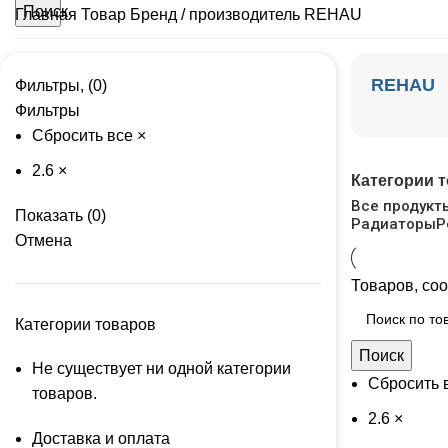
Поиск
Главная
Товар Бренд / производитель
REHAU
REHAU
Фильтры, (0)
Фильтры
Сбросить все
×
2.6
×
Категории 
Все
продукт
Показать
(
0
)
Радиаторы
Р
Отмена
Товаров, со
Категории товаров
Поиск
Не существует ни одной категории
Сбросить 
товаров.
2.6
×
Доставка и оплата