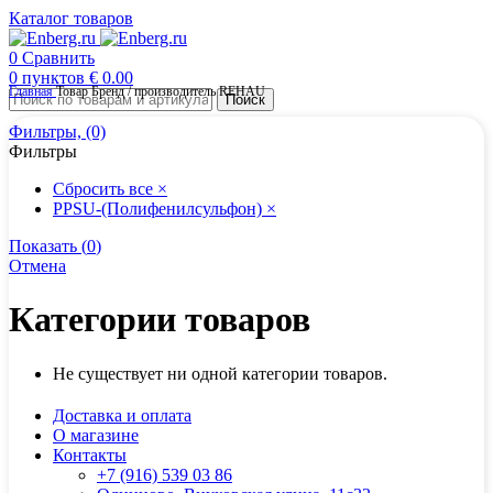
Каталог товаров
0
Сравнить
0
пунктов
€
0.00
Главная
Товар Бренд / производитель
REHAU
Поиск
Фильтры, (0)
Фильтры
Сбросить все
×
PPSU-(Полифенилсульфон)
×
Показать
(
0
)
Отмена
Категории товаров
Не существует ни одной категории товаров.
Доставка и оплата
О магазине
Контакты
+7 (916) 539 03 86