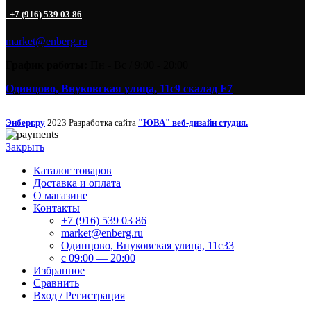
+7 (916) 539 03 86
market@enberg.ru
График работы:
Пн - Вс / 9:00 - 20:00
Одинцово, Внуковская улица, 11с9 скалад F7
Энберг.ру
2023 Разработка сайта
"ЮВА" веб-дизайн студия.
Закрыть
Каталог товаров
Доставка и оплата
О магазине
Контакты
+7 (916) 539 03 86
market@enberg.ru
Одинцово, Внуковская улица, 11с33
c 09:00 — 20:00
Избранное
Сравнить
Вход / Регистрация