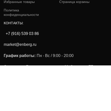
Избранные товары
Страница корзины
Политика
конфиденциальности
КОНТАКТЫ:
+7 (916) 539 03 86
market@enberg.ru
График работы:
Пн - Вс / 9:00 - 20:00
Одинцово, Внуковская улица, 11с9 скалад F7
Энберг.ру
2023 Разработка сайта
"ЮВА" веб-дизайн студия.
Фильтры
Каталог